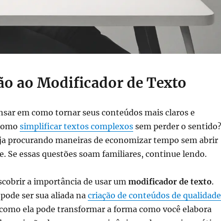
ão ao Modificador de Texto
ensar em como tornar seus conteúdos mais claros e
 como
simplificar textos complexos
sem perder o sentido
eja procurando maneiras de economizar tempo sem abrir
. Se essas questões soam familiares, continue lendo.
scobrir a importância de usar um
modificador de texto
.
pode ser sua aliada na
criação de conteúdos de qualidade
como ela pode transformar a forma como você elabora