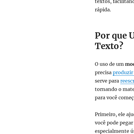
textos, facilita
rápida.
Por que 
Texto?
O uso de um
mod
precisa
produzir
serve para
reesc
tornando o mater
para você começa
Primeiro, ele aj
você pode pegar a
especialmente ú