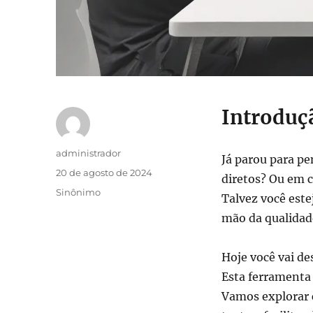
Introduç
Autor
administrador
Já parou para p
Publicado
20 de agosto de 2024
diretos? Ou em
em
Categorias
Sinônimo
Talvez você est
mão da qualidade
Hoje você vai de
Esta ferramenta 
Vamos explorar 