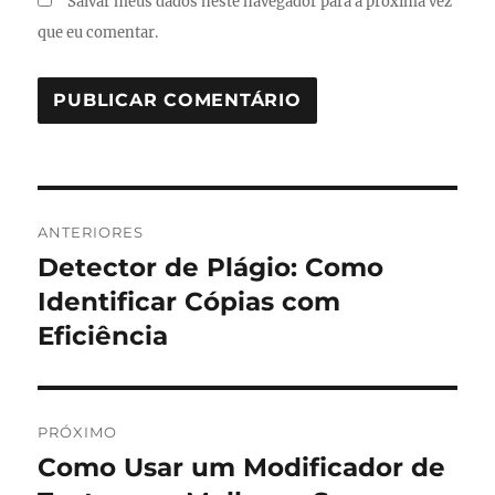
Salvar meus dados neste navegador para a próxima vez
que eu comentar.
Navegação
ANTERIORES
de
Detector de Plágio: Como
Post
anterior:
Identificar Cópias com
Post
Eficiência
PRÓXIMO
Como Usar um Modificador de
Próximo