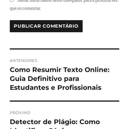
Salvar meus dados neste navegador para a próxima vez
que eu comentar.
Navegação
ANTERIORES
de
Como Resumir Texto Online:
Post
anterior:
Guia Definitivo para
Post
Estudantes e Profissionais
PRÓXIMO
Detector de Plágio: Como
Próximo