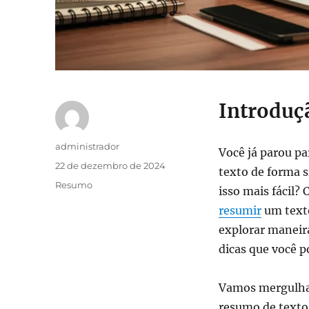
Introduç
Autor
administrador
Você já parou p
Publicado
22 de dezembro de 2024
texto de forma 
em
Categorias
Resumo
isso mais fácil?
resumir
um texto
explorar maneir
dicas que você p
Vamos mergulh
resumo de texto