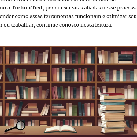
omo o
TurbineText
, podem ser suas aliadas nesse process
tender como essas ferramentas funcionam e otimizar seu
 ou trabalhar, continue conosco nesta leitura.