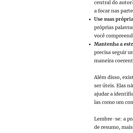
central do autor
a focar nas par
Use suas própria
próprias palavra
você compreende
Mantenha a estr
precisa seguir u
maneira coerent
Além disso, exi
ser úteis. Elas 
ajudar a identi
las como um com
Lembre-se: a prá
de resumo, mais f