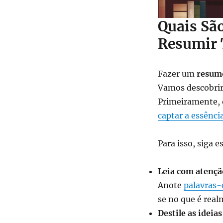
Quais Sã
Resumir 
Fazer um
resumo
Vamos descobrir
Primeiramente, 
captar a essênci
Para isso, siga e
Leia com atençã
Anote
palavras-c
se no que é rea
Destile as ideias