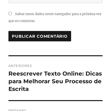
Salvar meus dados neste navegador para a próxima vez
que eu comentar.
Navegação
ANTERIORES
de
Reescrever Texto Online: Dicas
Post
anterior:
para Melhorar Seu Processo de
Post
Escrita
PRÓXIMO