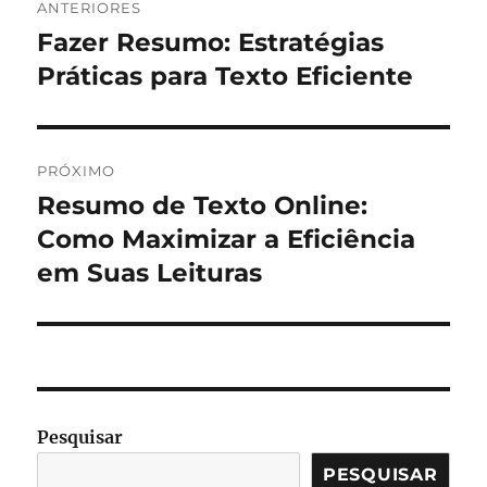
ANTERIORES
de
Fazer Resumo: Estratégias
Post
anterior:
Práticas para Texto Eficiente
Post
PRÓXIMO
Resumo de Texto Online:
Próximo
post:
Como Maximizar a Eficiência
em Suas Leituras
Pesquisar
PESQUISAR