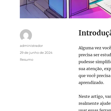
Introduç
Autor
administrador
Alguma vez você
Publicado
29 de junho de 2024
precisa ser est
em
Categorias
Resumo
pudesse simplifi
sua atenção, ex
que você precisa
aprendizado.
Neste artigo, v
realmente ajudem
usar essas ferr