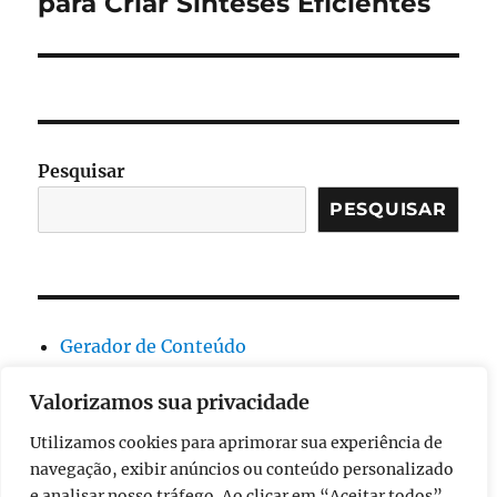
para Criar Sínteses Eficientes
Pesquisar
PESQUISAR
Gerador de Conteúdo
Geral
Valorizamos sua privacidade
Resumo
Sinônimo
Utilizamos cookies para aprimorar sua experiência de
Validador de Plágio
navegação, exibir anúncios ou conteúdo personalizado
e analisar nosso tráfego. Ao clicar em “Aceitar todos”,