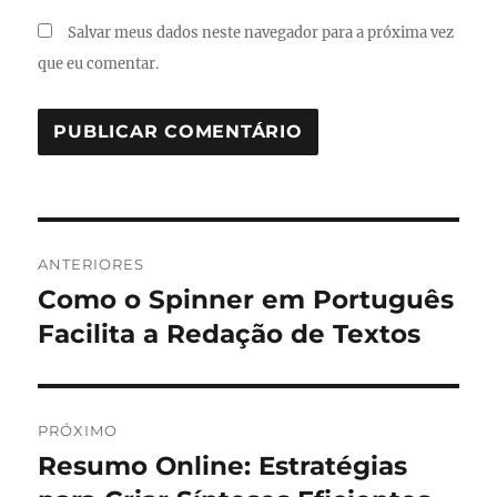
Salvar meus dados neste navegador para a próxima vez
que eu comentar.
Navegação
ANTERIORES
de
Como o Spinner em Português
Post
anterior:
Facilita a Redação de Textos
Post
PRÓXIMO
Resumo Online: Estratégias
Próximo
post: